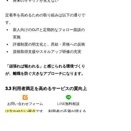
将来のキャリアが見えない
定着率を高めるための取り組みは以下の通りで
す。
新人向けのOJTと定期的なフォロー面談の
実施
評価制度の明文化と、昇給・昇格への反映
資格取得支援やスキルアップ研修の充実
「頑張れば報われる」と感じられる環境づくり
が、離職を防ぐ大きなアプローチになります。
3.3 利用者満足を高めるサービスの質向上
策
お問い合わせフォーム
LINE無料相談
経営再建を目指すうえで、
利用者満足度の向上
は欠かせない視点
です。 利用者の不満が増える
と、解約や稼働率低下につながり、収益に直結
します。