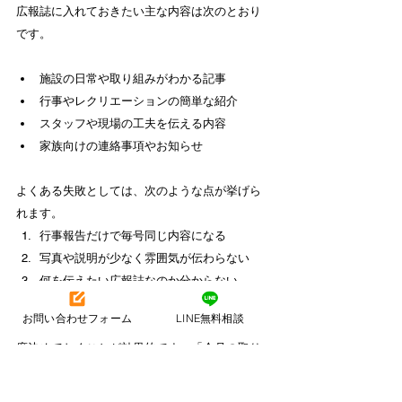
広報誌に入れておきたい主な内容は次のとおり
です。
施設の日常や取り組みがわかる記事
行事やレクリエーションの簡単な紹介
スタッフや現場の工夫を伝える内容
家族向けの連絡事項やお知らせ
よくある失敗としては、次のような点が挙げら
れます。
行事報告だけで毎号同じ内容になる
写真や説明が少なく雰囲気が伝わらない
何を伝えたい広報誌なのか分からない
お問い合わせフォーム
LINE無料相談
こうした失敗を防ぐには、毎号の構成をある程
度決めておくことが効果的です。「今月の取り
組み」「現場のひとコマ」「お知らせ」といっ
た枠を用意しておくと、内容を考える時間を短