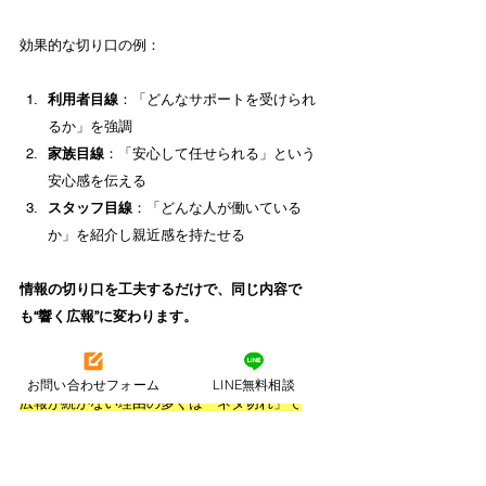
効果的な切り口の例：
利用者目線
：「どんなサポートを受けられ
るか」を強調
家族目線
：「安心して任せられる」という
安心感を伝える
スタッフ目線
：「どんな人が働いている
か」を紹介し親近感を持たせる
情報の切り口を工夫するだけで、同じ内容で
も“響く広報”に変わります。
4.4 継続発信のためのネタ出しと運営術
お問い合わせフォーム
LINE無料相談
広報が続かない理由の多くは「ネタ切れ」で
す
。
日常業務の中でどんな出来事も広報の材料にな
ると気づくと、ネタに困らなくなります。