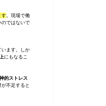
ます
。現場で働
いのではないで
ています。しか
上
にもなるこ
神的ストレス
材が不足すると